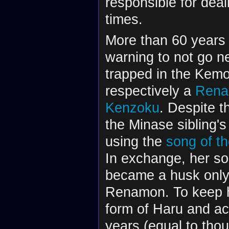
responsible for deal
ミユキは別人のよ
times.
僕たちにたくさん
More than 60 years
warning to not go n
あの霧を操る、異
trapped in the Kemo
respectively a
Ren
ミユキの一族『水
Kenzoku
. Despite t
二つの世界をつな
the Minase sibling'
using the
song of t
僕は信じられない
In exchange, her so
ミユキはその『歌
まさかミユキが敵
became a husk only
特別な巫女だから
Renamon. To keep h
僕らに敵対してく
狙われているんだ
form of Haru and ac
years (equal to tho