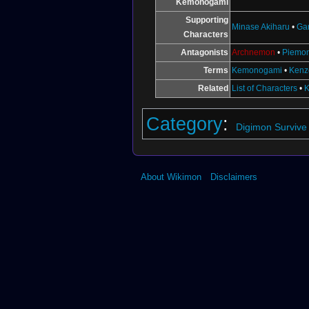
Kemonogami
Supporting
レナモン：
Minase Akiharu
•
Ga
Characters
ミユキ、もう少し
50年前、ミユキが
Antagonists
Archnemon
•
Piemo
僕たちが必ず助け
Terms
Kemonogami
•
Kenz
迷い込んだときに
Related
List of Characters
•
K
ミユキの相棒でず
Category
:
Digimon Survive
ミユキは途中で主
自我がなくなって
About Wikimon
Disclaimers
忘れてしまった。
そのため、唯一反
ずっとミユキを支
レナモンがいなけ