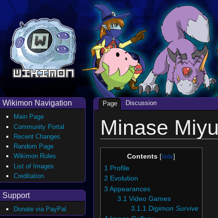
Wikimon Navigation
Discussion
Page
Main Page
Minase Miyu
Community Portal
Recent Changes
Random Page
Wikimon Rules
Contents
List of Images
1
Profile
Creditation
2
Evolution
3
Appearances
Support
3.1
Video Games
3.1.1
Digimon Survive
Donate via PayPal