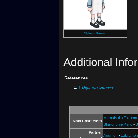
彼女が元に戻るチ
だから、僕は諦め
主が数百年も待ち
Digimon Survive
『水無瀬』の力を
Additional Info
でも、僕にはミユ
特別な存在だとは
References
↑
Digimon Survive
ミユキはただ弟想
優しいお姉ちゃん
Momotsuka Takuma
主に支配されて、
Main Characters
Shinonome Kaito
•
S
Partner
平気な子じゃない
Agumon
•
Labramo