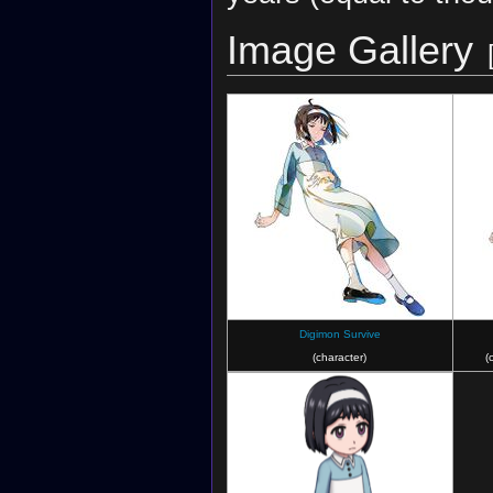
彼女がいなければ
それにしても、ミ
Image Gallery
僕らが元の世界に
こっちの世界では
二つの世界を救う
……ってことは、
どうにかして救い
僕たちよりずっと
でも、どうやって
あの優しかったミ
封じられているだ
Digimon Survive
(character)
(
僕らが何度も呼び
『あの』ミユキが