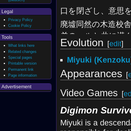
口を閉ざし、意思
Legal
Privacy Policy
転々としてようや
廃墟同然の木造校
Cookie Policy
弟のハルと共に潜
Tools
Evolution
[
edit
]
これからどうした
What links here
Related changes
ほとんど喋らない
彼女は弟にもそれ
Miyuki (Kenzoku
Special pages
Printable version
ばかりだった。
何を考えているの
Permanent link
Appearances
[
Page information
彼女がこの世界で
Advertisement
黙したまま、未来
Video Games
ハルのおかげなん
[
ed
ミユキと僕、アグ
彼女は弟に導かれ
Digimon Surviv
戻ってきた。
Miyuki is a descend