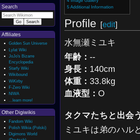
4
Image Gallery
Search
5
Additional Information
Profile
[
edit
]
Affiliates
水無瀬ミユキ
Golden Sun Universe
Lylat Wiki
年齢：
--
JoJo's Bizarre
Encyclopedia
身長：
140cm
Starfy Wiki
Wikibound
体重：
33.8kg
WiKirby
F-Zero Wiki
血液型：
O
NIWA
...learn more!
Other Digiwikis
タクマたちと出会
Fandom Wiki
ミユキは弟のハル
Polish Wikia (Polski)
Digimons World
(Deutsch)