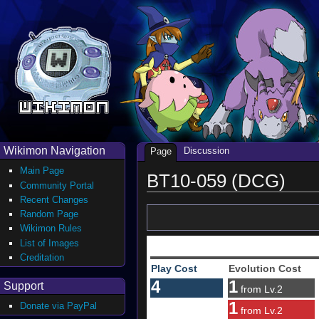
Wikimon Navigation
Discussion
Page
Main Page
BT10-059 (DCG)
Community Portal
Recent Changes
Random Page
Wikimon Rules
List of Images
Creditation
Play Cost
Evolution Cost
4
1
Support
from Lv.2
1
Donate via PayPal
from Lv.2