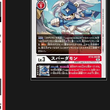
f
s
s
0