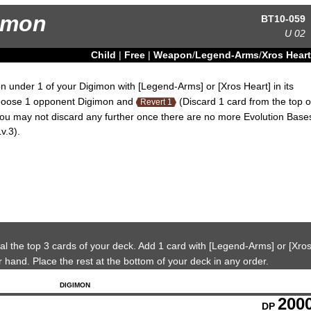
amon
BT10-059
U
02
Child
|
Free
|
Weapon
/
Legend-Arms
/
Xros Heart
n under 1 of your Digimon with [Legend-Arms] or [Xros Heart] in its
 choose 1 opponent Digimon and
(Discard 1 card from the top o
Revert 1
ou may not discard any further once there are no more Evolution Base
v.3).
l the top 3 cards of your deck. Add 1 card with [Legend-Arms] or [Xro
r hand. Place the rest at the bottom of your deck in any order.
DIGIMON
200
DP