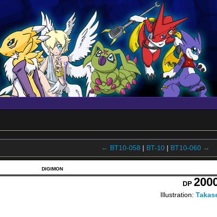
← BT10-058
|
BT-10
|
BT10-060 →
DIGIMON
200
DP
Illustration:
Takas