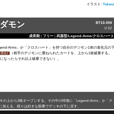
イラスト:
Takas
ダモン
BT10-059
U
02
成長期
|
フリー
|
武器型
/
Legend-Arms
/
クロスハート
end-Arms」か「クロスハート」を持つ自分のデジモン1体の進化元の
（相手のデジモンに重ねられたカードを、上から1枚破棄する。
退化1
モンになったらそれ以上破棄できない）。
の上から3枚オープンする。その中の特徴に「Legend-Arms」か「ク
に加える。残りは好きな順番でデッキの下に戻す。