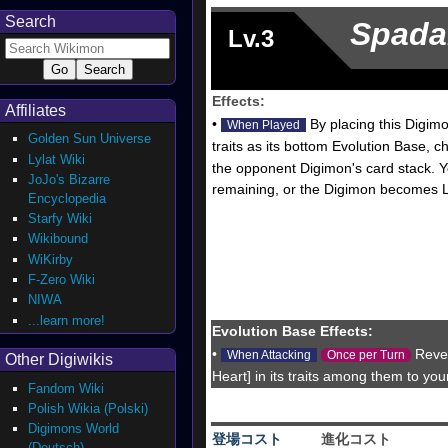
Search
Spad
Lv.3
Effects:
Affiliates
•
By placing this Digimo
When Played
Golden Sun Universe
traits as its bottom Evolution Base,
Lylat Wiki
the opponent Digimon's card stack. Y
JoJo's Bizarre
remaining, or the Digimon becomes L
Encyclopedia
Starfy Wiki
Wikibound
WiKirby
F-Zero Wiki
NIWA
...learn more!
Evolution Base Effects:
•
Revea
When Attacking
Once per Turn
Other Digiwikis
Heart] in its traits among them to you
Fandom Wiki
Polish Wikia (Polski)
Digimons World
登場コスト
進化コスト
(Deutsch)