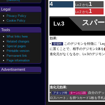
4
1
Lv.2 から
Legal
1
Lv.2 から
Privacy Policy
スパー
Cookie Policy
Lv.3
Tools
What links here
効果:
Related changes
•
このデジモンを特徴に「Leg
登場時
Special pages
に置くことで、相手のデジモン1体を
Printable version
進化元がなくなるか、Lv.3のデジ
Permanent link
Page information
Advertisement
進化元効果:
•
自分のデッキ
アタック時
ターンに1回
ロスハート」を持つカード1枚を手札