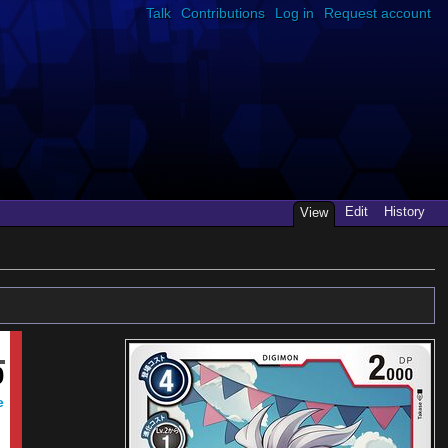
Talk
Contributions
Log in
Request account
Edit
History
View
0
e