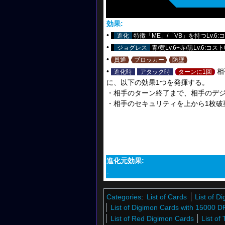
効果:
•
進化
特徴「ME」/「VB」を持つLv.6:
•
ジョグレス
青/黄Lv.6+赤/黒Lv.6:コスト
•
貫通
ブロッカー
防壁
•
相
進化時
アタック時
ターンに1回
に、以下の効果1つを発揮する。
・相手のターン終了まで、相手のデジモン
・相手のセキュリティを上から1枚破
進化元効果:
-
Categories
:
List of Cards
List of 
List of Digimon Cards with 15000 D
List of Red Digimon Cards
List of