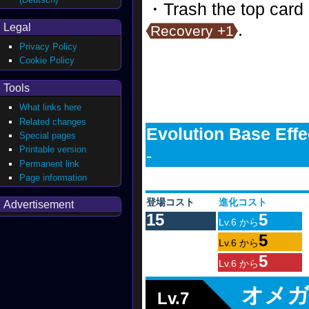
・Trash the top card 
.
Legal
Recovery +1
Privacy Policy
Cookie Policy
Tools
What links here
Related changes
Evolution Base Effe
Special pages
Printable version
-
Permanent link
Page information
登場コスト
進化コスト
Advertisement
15
5
Lv.6 から
5
Lv.6 から
5
Lv.6 から
オメ
Lv.7