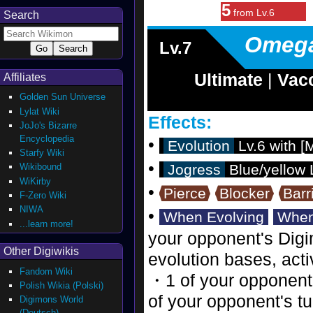
5
from Lv.6
Search
Omeg
Lv.7
Ultimate
|
Vac
Affiliates
Golden Sun Universe
Lylat Wiki
Effects:
JoJo's Bizarre
Encyclopedia
•
Evolution
Lv.6 with [M
Starfy Wiki
•
Wikibound
Jogress
Blue/yellow L
WiKirby
•
Pierce
Blocker
Barr
F-Zero Wiki
NIWA
•
When Evolving
When
...learn more!
your opponent's Digi
Other Digiwikis
evolution bases, activ
Fandom Wiki
・1 of your opponent'
Polish Wikia (Polski)
of your opponent's tu
Digimons World
(Deutsch)