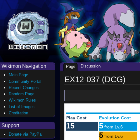
Wikimon Navigation
Discussion
Page
Main Page
EX12-037 (DCG)
Community Portal
Recent Changes
Random Page
Wikimon Rules
List of Images
Creditation
Play Cost
Evolution Cost
15
5
Support
from Lv.6
5
Donate via PayPal
from Lv.6