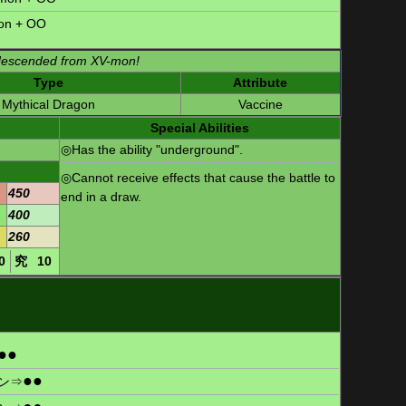
on
+ OO
 descended from XV-mon!
Type
Attribute
Mythical Dragon
Vaccine
Special Abilities
◎Has the ability "underground".
◎Cannot receive effects that cause the battle to
450
end in a draw.
400
260
0
究
10
●
●
●
●
ン
⇒