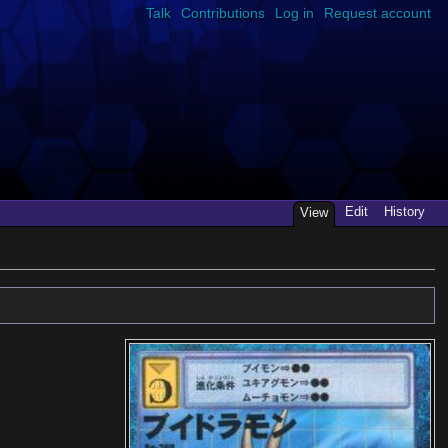
Talk
Contributions
Log in
Request account
Edit
History
View