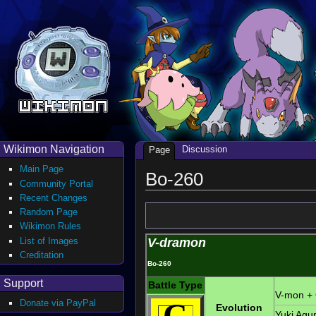
Wikimon Navigation
Discussion
Page
Main Page
Bo-260
Community Portal
Recent Changes
Random Page
Wikimon Rules
List of Images
V-dramon
Creditation
Bo-260
Support
Battle Type
V-mon
+
C
Donate via PayPal
Evolution
Yuki Ag