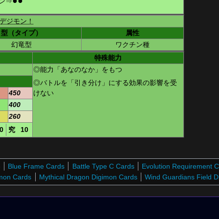
●
●
ン
⇒
デジモン！
型（タイプ）
属性
幻竜型
ワクチン種
特殊能力
◎能力「あなのなか」をもつ
◎バトルを「引き分け」にする効果の影響を受
けない
450
400
260
0
究
10
6
Blue Frame Cards
Battle Type C Cards
Evolution Requirement 
imon Cards
Mythical Dragon Digimon Cards
Wind Guardians Field 