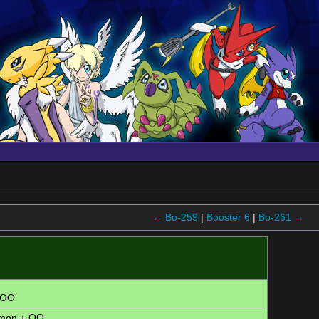
← Bo-259
|
Booster 6
|
Bo-261 →
 OO
umon
+ OO