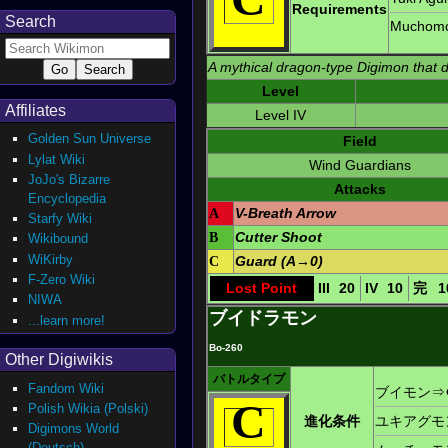
Requirements
Search
Muchom
A mythical dragon-type Digimon that
Level
Affiliates
Level IV
Golden Sun Universe
Field
Lylat Wiki
Wind Guardians
JoJo's Bizarre
Attacks
Encyclopedia
A
V-Breath Arrow
Starfy Wiki
B
Cutter Shoot
Wikibound
WiKirby
C
Guard (A→0)
F-Zero Wiki
Lost Point
III
20
IV
10
完
1
NIWA
ブイドラモン
...learn more!
Bo-260
Other Digiwikis
バトルタイプ
Fandom Wiki
ブイモン
⇒
C
Polish Wikia (Polski)
ユキアグモ
進化条件
Digimons World
(Deutsch)