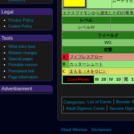
ムーチョモ
Legal
エクスブイモンから派生した幻の竜系
レベル
Privacy Policy
Cookie Policy
レベルIV
フィールド
Tools
WG
What links here
攻撃
Related changes
A
ブイブレスアロー
Special pages
B
カッターシュート
Printable version
Permanent link
C
まもる（Ａを０に）
Page information
Lost Point
III
20
IV
10
完
1
Advertisement
Categories
:
List of Cards
Booster 
Adult Digimon Cards
Vaccine Dig
About Wikimon
Disclaimers