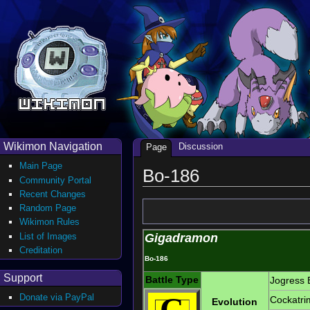
Wikimon Navigation
Discussion
Page
Main Page
Bo-186
Community Portal
Recent Changes
Random Page
Wikimon Rules
List of Images
Gigadramon
Creditation
Bo-186
Support
Battle Type
Jogress 
C
Donate via PayPal
Cockatri
Evolution