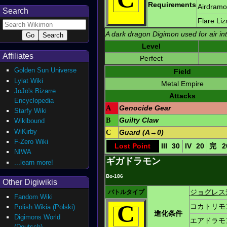
Requirements
Airdram
Search
Flare Li
A dark dragon Digimon used for air int
Level
Affiliates
Perfect
Golden Sun Universe
Field
Lylat Wiki
Metal Empire
JoJo's Bizarre
Attacks
Encyclopedia
A
Genocide Gear
Starfy Wiki
B
Guilty Claw
Wikibound
WiKirby
C
Guard (A→0)
F-Zero Wiki
Lost Point
III
30
IV
20
完
2
NIWA
ギガドラモン
...learn more!
Bo-186
Other Digiwikis
ジョグレス
バトルタイプ
Fandom Wiki
C
コカトリモ
Polish Wikia (Polski)
進化条件
Digimons World
エアドラモ
(Deutsch)