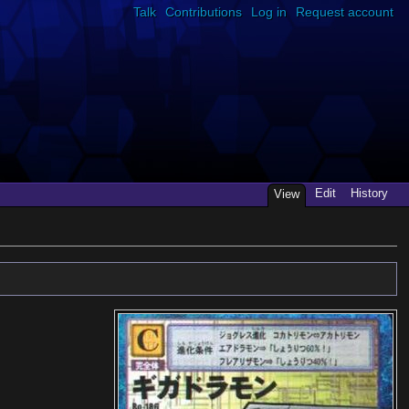
Talk
Contributions
Log in
Request account
Edit
History
View