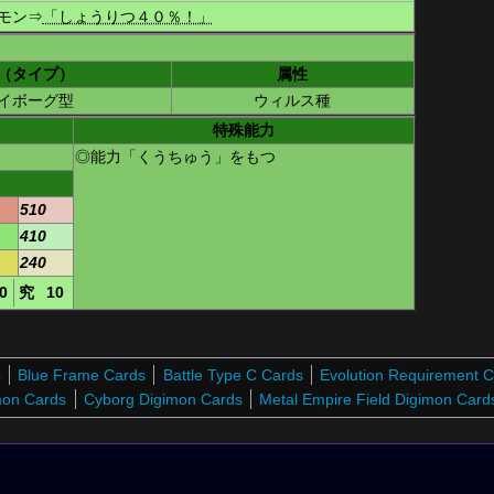
モン
⇒
「しょうりつ４０％！」
（タイプ）
属性
イボーグ型
ウィルス種
特殊能力
◎能力「くうちゅう」をもつ
510
410
240
0
究
10
4
Blue Frame Cards
Battle Type C Cards
Evolution Requirement 
mon Cards
Cyborg Digimon Cards
Metal Empire Field Digimon Card