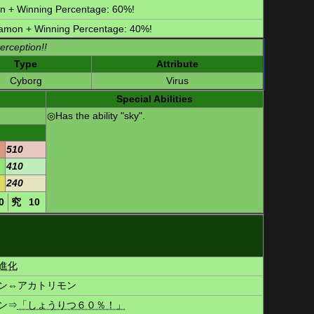
on
+ Winning Percentage: 60%!
zamon
+ Winning Percentage: 40%!
erception!!
Type
Attribute
Cyborg
Virus
Special Abilities
◎Has the ability "sky".
510
410
240
0
究
10
進化
ン
⇔
アカトリモン
ン
⇒
「しょうりつ６０％！」