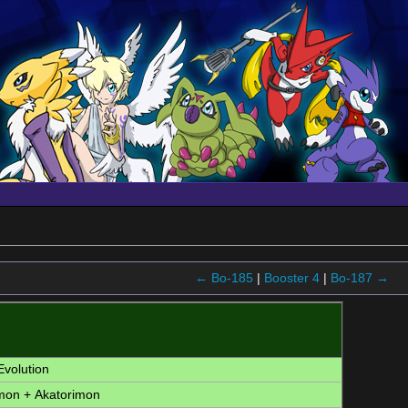
← Bo-185
|
Booster 4
|
Bo-187 →
Evolution
mon
+
Akatorimon