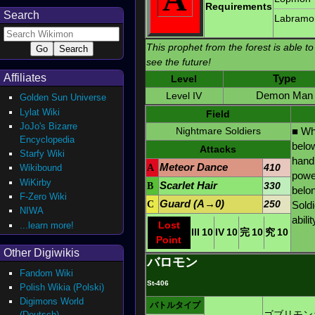
Requirements
Search
Labramo
This prophet from the forest is able to
see the future!
Affiliates
Level
Type
Level IV
Demon Man
Golden Sun Universe
Lylat Wiki
Field
JoJo's Bizarre
Nightmare Soldiers
■ Wh
Encyclopedia
below
Attacks
Starfy Wiki
hand
A
Meteor Dance
410
Wikibound
powe
WiKirby
B
Scarlet Hair
330
belo
F-Zero Wiki
C
Guard (A→0)
250
Soldi
NIWA
abilit
Lost
...learn more!
III
10
IV
10
完
10
究
10
Point
Other Digiwikis
バロモン
Fandom Wiki
St-406
Polish Wikia (Polski)
Digimons World
バトルタイプ
ゴブリモン
(Deutsch)