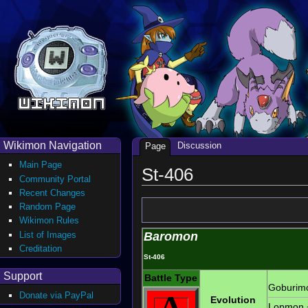
Wikimon Navigation
Discussion
Page
Main Page
St-406
Community Portal
Recent Changes
Random Page
Wikimon Rules
List of Images
Baromon
Creditation
St-406
Support
Battle Type
Goburim
A
Donate via PayPal
Evolution
Lopmon