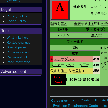
A
ロップモン
進化条件
Legal
ラブラモン
Privacy Policy
Cookie Policy
隕石を落とし、未来を見通す密林の予
レベル
型（タイプ）
Tools
レベルIV
魔人型
What links here
フィールド
Related changes
Special pages
NSo
■ポ
Printable version
カー
攻撃
Permanent link
に属
A
メテオダンス
410
Page information
力が
B
スカーレット・ヘアー
330
《こ
C
まもる（Ａを０に）
250
Advertisement
Lost
III
10
IV
10
完
10
究
10
Point
Categories
:
List of Cards
Ultimate 
Evolution Requirement Cards
List