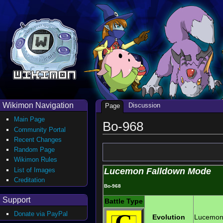
Wikimon Navigation
Discussion
Page
Main Page
Bo-968
Community Portal
Recent Changes
Random Page
Wikimon Rules
List of Images
Lucemon Falldown Mode
Creditation
Bo-968
Support
Battle Type
C
Donate via PayPal
Evolution
Lucemo