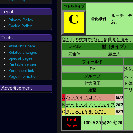
バトルタイプ
Legal
C
ルーチェモ
進化条件
Privacy Policy
音
」
Cookie Policy
Tools
聖と邪の狭間で揺れ、新世界創造を目
What links here
レベル
型（タイプ）
Related changes
完全体
魔王型
Special pages
フィールド
Printable version
DA
進化
Permanent link
グループ
Page information
バト
ド体
七大魔王
Advertisement
エリ
攻撃
A
パラダイスロスト
900
B
デッド・オア・アライブ
750
C
まもる（Ａを０に）
680
Lost
III
30
IV
30
完
20
究
20
Point