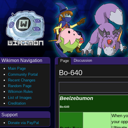
Wikimon Navigation
Discussion
Page
Main Page
Bo-640
Community Portal
Recent Changes
Random Page
Wikimon Rules
List of Images
Beelzebumon
Creditation
Bo-640
Support
When yo
your oppo
Donate via PayPal
Ultimate