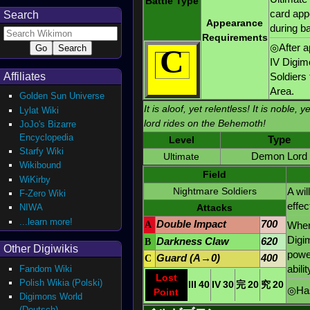
Battle Type
card app
Search
Appearance
during ba
Requirements
◎After a
C
IV Digim
Affiliates
Soldiers
Area.
Golden Sun Universe
It is aloof, yet relentless! It is noble,
Lylat Wiki
lord rides on the Behemoth!
JoJo's Bizarre
Encyclopedia
Level
Type
Starfy Wiki
Ultimate
Demon Lord
Wikibound
Field
WiKirby
Nightmare Soldiers
A wil
F-Zero Wiki
effec
NIWA
Attacks
...learn more!
A
Double Impact
700
When 
Digi
B
Darkness Claw
620
Other Digiwikis
power
C
Guard (A→0)
400
abilit
Fandom Wiki
Lost
Polish Wikia (Polski)
III
40
IV
30
完
20
究
20
◎Has 
Point
Digimons World
(Deutsch)