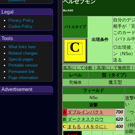
ベルゼブモン
Bo-640
Legal
自分のデ
Privacy Policy
相手が「
Cookie Policy
バトルタイプ
このカー
Tools
（バトル
出現条件
C
◎出現後、
What links here
Related changes
ン（NSo
Special pages
送る
Printable version
孤高にして冷酷！高潔にして無慈悲！
Permanent link
レベル
型（タイプ）
Page information
究極体
魔王型
Advertisement
フィールド
NSo
攻撃
い
攻撃
「ウ
A
ダブルインパクト
700
し、
B
ダークネスクロウ
620
（特
C
まもる（Ａを０に）
400
◎能
Lost