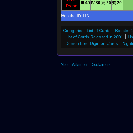
III
40
IV
30
完
20
究
20
Point
Has the ID 113.
Categories
:
List of Cards
Booster 
List of Cards Released in 2001
Li
Demon Lord Digimon Cards
Night
About Wikimon
Disclaimers