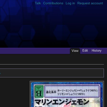
Talk
Contributions
Log in
Request account
Edit
History
View
→