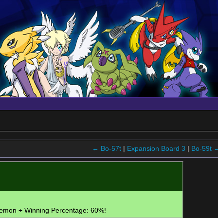
← Bo-57t
|
Expansion Board 3
|
Bo-59t 
gemon
+ Winning Percentage: 60%!