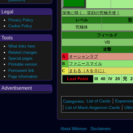
Legal
深海に咲く、笑顔の究極天使！
レベル
型
Privacy Policy
Cookie Policy
究極体
フィールド
Tools
VB
What links here
攻撃
Related changes
A
オーシャンラブ
Special pages
B
ファニースマイル
Printable version
Permanent link
C
まもる（Ａを０に）
Page information
Lost Point
III
40
IV
20
完
2
Advertisement
Categories
:
List of Cards
Expansio
List of Marin Angemon Cards
Ulti
About Wikimon
Disclaimers