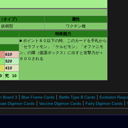
（タイプ）
属性
妖精型
ワクチン種
特殊能力
■ ポイント８０以下の時、このカードを手札から
「セラフィモン」「ケルビモン」「オファニモ
ン」の隣（援護ボックス）に出すと攻撃力が＋
610
６００される
520
410
0
究
10
n Board 3
Blue Frame Cards
Battle Type B Cards
Evolution Requ
mate Digimon Cards
Vaccine Digimon Cards
Fairy Digimon Cards