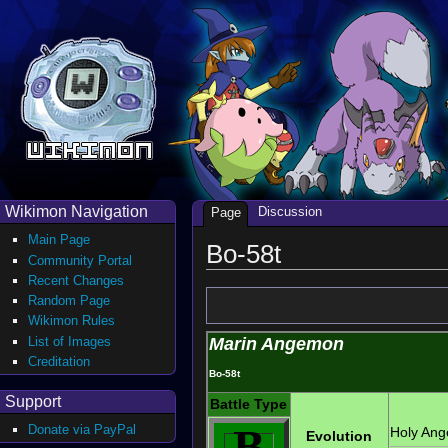
Wikimon Navigation
Discussion
Page
Main Page
Bo-58t
Community Portal
Recent Changes
Random Page
Wikimon Rules
List of Images
Marin Angemon
Creditation
Bo-58t
Support
Battle Type
B
Donate via PayPal
Holy An
Evolution