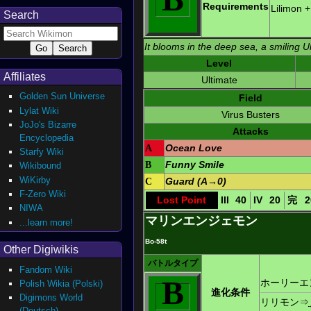
Requirements
Lilimon
+
Search
It blooms in the deep sea, a smiling U
Level
Affiliates
Ultimate
Golden Sun Universe
Field
Lylat Wiki
Virus Busters
JoJo's Bizarre
Attacks
Encyclopedia
A
Ocean Love
Starfy Wiki
B
Funny Smile
Wikibound
WiKirby
C
Guard (A→0)
F-Zero Wiki
Lost Point
III
40
IV
20
完
2
NIWA
マリンエンジェモン
...learn more!
Bo-58t
Other Digiwikis
バトルタイプ
Fandom Wiki
B
ホーリーエ
Polish Wikia (Polski)
進化条件
Digimons World
リリモン
⇒
(Deutsch)