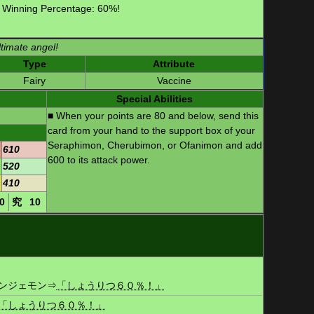
 Winning Percentage: 60%!
ltimate angel!
Type
Attribute
Fairy
Vaccine
Special Abilities
■ When your points are 80 and below, send this
card from your hand to the support box of your
Seraphimon, Cherubimon, or Ofanimon and add
610
600 to its attack power.
520
410
0
究
10
ンジェモン
⇒
「しょうりつ６０％！」
「しょうりつ６０％！」