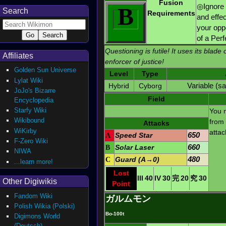
Fusion
◎Ignore t
B
Search
Requirements
and effec
your opp
of a Perf
Questioning is futile! It uses its blade o
Affiliates
enforcer of justice!
Golden Sun Universe
Level
Type
Lylat Wiki
Hybrid
Cyborg
Variable (s
JoJo's Bizarre
Field
Encyclopedia
Starfy Wiki
You 
Wikibound
from
Attacks
WiKirby
attac
A
Speed Star
650
F-Zero Wiki
B
Solar Laser
660
NIWA
C
Guard (A→0)
480
...learn more!
Lost
III
40
IV
30
完
20
究
30
Other Digiwikis
Point
Fandom Wiki
ガルムモン
Polish Wikia (Polski)
Bo-100t
Digimons World
(Deutsch)