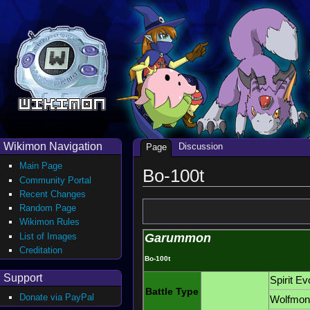
Wikimon Navigation
Discussion
Page
Main Page
Bo-100t
Community Portal
Recent Changes
Random Page
Wikimon Rules
List of Images
Garummon
Creditation
Bo-100t
Support
Spirit Ev
Battle Type
Donate via PayPal
Wolfmon