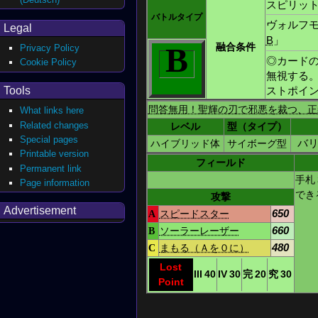
スピリッ
バトルタイプ
ヴォルフ
Legal
B
」
B
融合条件
Privacy Policy
◎カード
Cookie Policy
無視する
ストポイ
Tools
問答無用！聖輝の刃で邪悪を裁つ、正
What links here
Related changes
レベル
型（タイプ）
Special pages
ハイブリッド体
サイボーグ型
バ
Printable version
フィールド
Permanent link
手札
Page information
でき
攻撃
Advertisement
A
スピードスター
650
B
ソーラーレーザー
660
C
まもる（Ａを０に）
480
Lost
III
40
IV
30
完
20
究
30
Point