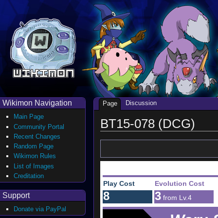
Wikimon Navigation
Discussion
Page
Main Page
BT15-078 (DCG)
Community Portal
Recent Changes
Random Page
Wikimon Rules
List of Images
Creditation
Play Cost
Evolution Cost
8
3
Support
from Lv.4
Donate via PayPal