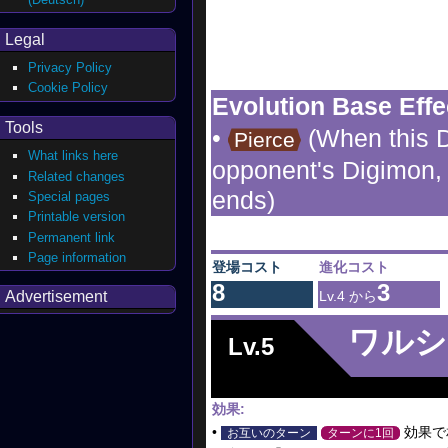
Legal
Privacy Policy
Cookie Policy
Evolution Base Effe
Tools
•
(When this D
Pierce
What links here
opponent's Digimon, i
Related changes
ends)
Special pages
Printable version
Permanent link
Page information
登場コスト
進化コスト
8
3
Advertisement
Lv.4 から
ワルシ
Lv.5
効果:
•
効果で
お互いのターン
ターンに1回