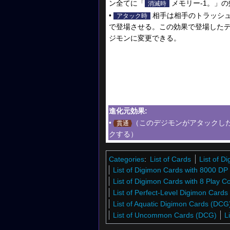
ン全てに「
メモリー-1。」
消滅時
•
相手は相手のトラッシュ
アタック時
で登場させる。この効果で登場した
ジモンに変更できる。
進化元効果:
•
（このデジモンがアタックし
貫通
クする）
Categories
:
List of Cards
List of 
List of Digimon Cards with 8000 DP
List of Digimon Cards with 8 Play C
List of Perfect-Level Digimon Card
List of Aquatic Digimon Cards (DCG
List of Uncommon Cards (DCG)
L