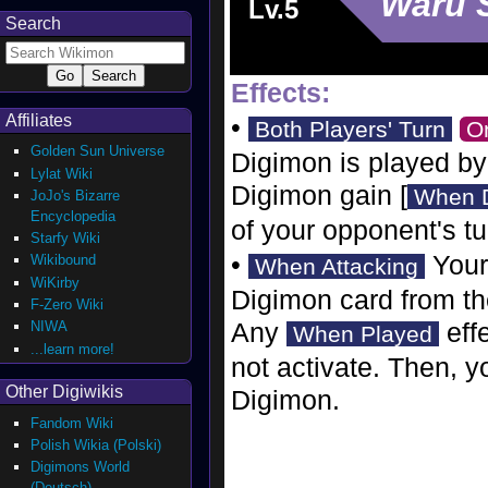
Waru 
Lv.5
Search
Effects:
Affiliates
•
Both Players' Turn
O
Golden Sun Universe
Digimon is played by 
Lylat Wiki
Digimon gain [
When 
JoJo's Bizarre
Encyclopedia
of your opponent's tu
Starfy Wiki
•
Your 
Wikibound
When Attacking
WiKirby
Digimon card from the
F-Zero Wiki
Any
effe
NIWA
When Played
...learn more!
not activate. Then, y
Other Digiwikis
Digimon.
Fandom Wiki
Polish Wikia (Polski)
Digimons World
(Deutsch)