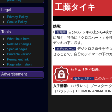
工藤タイキ
Legal
Privacy Policy
Cookie Policy
効果:
Tools
•
自分のデッキの上から4枚
登場時
に加え、特徴に「クロスハート」を持
What links here
デッキの下に戻す。
Related changes
•
デジクロス条件を持つ
自分のターン
Special pages
せることで、自分のテイマーの下の
Printable version
Permanent link
Page information
セキュリティ効果:
Advertisement
•
このカード
セキュリティ
入手情報:
（パラレル）ブースター ク
（パラレル2）DIGIMON ANIMATION SE