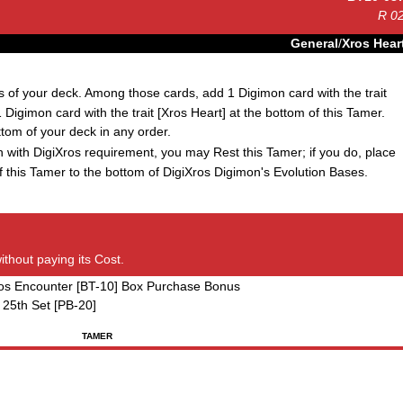
R
0
General
/
Xros Hear
 of your deck. Among those cards, add 1 Digimon card with the trait
Digimon card with the trait [Xros Heart] at the bottom of this Tamer.
tom of your deck in any order.
with DigiXros requirement, you may Rest this Tamer; if you do, place
f this Tamer to the bottom of DigiXros Digimon's Evolution Bases.
ithout paying its Cost.
ros Encounter [BT-10] Box Purchase Bonus
 25th Set [PB-20]
TAMER