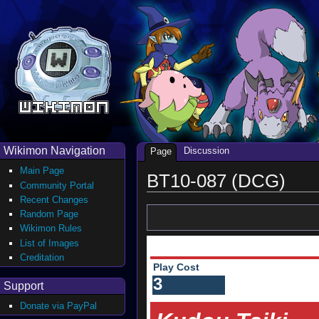
Wikimon Navigation
Discussion
Page
Main Page
BT10-087 (DCG)
Community Portal
Recent Changes
Random Page
Wikimon Rules
List of Images
Creditation
Play Cost
3
Support
Donate via PayPal