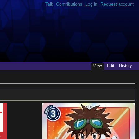
Talk
Contributions
Log in
Request account
Edit
History
View
7