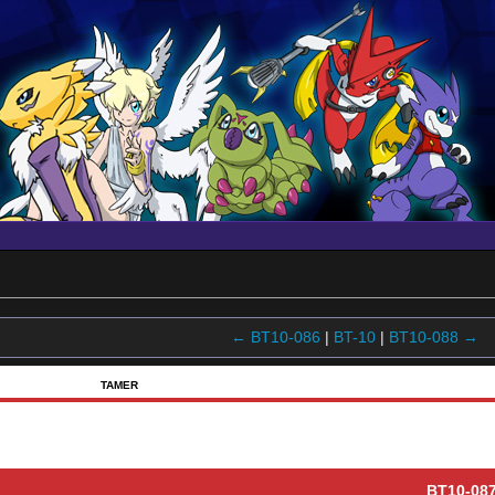
← BT10-086
|
BT-10
|
BT10-088 →
TAMER
BT10-08