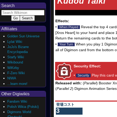
Kudou Taiki
Search
Effects:
•
Reveal the top 4 cards
When Played
Affiliates
[Xros Heart] to your hand and place 1 
Golden Sun Universe
Return the remaining cards to the bot
Lylat Wiki
•
When you play 1 Digimon 
Your Turn
JoJo's Bizarre
all of Digimon card from the bottom o
Encyclopedia
Starfy Wiki
Wikibound
Security Effect:
WiKirby
F-Zero Wiki
•
Play this card w
Security
NIWA
Released with:
(
Parallel
) Booster X
...learn more!
(
Parallel 2
) Digimon Animation Series
Other Digiwikis
Fandom Wiki
登場コスト
Polish Wikia (Polski)
3
Digimons World
(Deutsch)