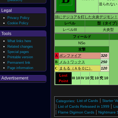
送られない
Legal
頭にデジコアを灯した火炎デジモン！
Privacy Policy
Cookie Policy
レベル
型（タイプ
レベルIII
火炎型
Tools
フィールド
What links here
NSo
Related changes
攻撃
Special pages
A
ボンファイア
320
Printable version
B
メルトワックス
250
Permanent link
Page information
C
まもる（Ａを０に）
120
Lost
Advertisement
III
10
IV
10
完
10
究
10
Point
Categories
:
List of Cards
Starter Ve
List of Cards Released in 1999
Li
Flame Digimon Cards
Nightmare S