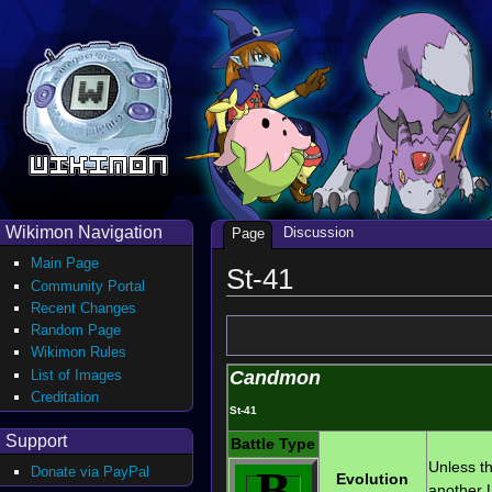
Wikimon Navigation
Discussion
Page
Main Page
St-41
Community Portal
Recent Changes
Random Page
Wikimon Rules
List of Images
Candmon
Creditation
St-41
Support
Battle Type
Unless th
B
Donate via PayPal
Evolution
another L