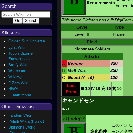
Requirements
be sent t
Search
This flame Digimon has a lit DigiCore 
Level
Type
Affiliates
Level III
Flame
Golden Sun Universe
Field
Lylat Wiki
Nightmare Soldiers
JoJo's Bizarre
Attacks
Encyclopedia
A
Bonfire
320
Starfy Wiki
B
Melt Wax
250
Wikibound
WiKirby
C
Guard (A→0)
120
F-Zero Wiki
Lost
III
10
IV
10
完
10
究
10
NIWA
Point
...learn more!
キャンドモン
Other Digiwikis
St-41
Fandom Wiki
バトルタイプ
Polish Wikia (Polski)
このデジモ
B
Digimons World
進化条件
モンと交換
(Deutsch)