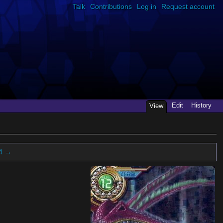
Talk
Contributions
Log in
Request account
Edit
History
View
4 →