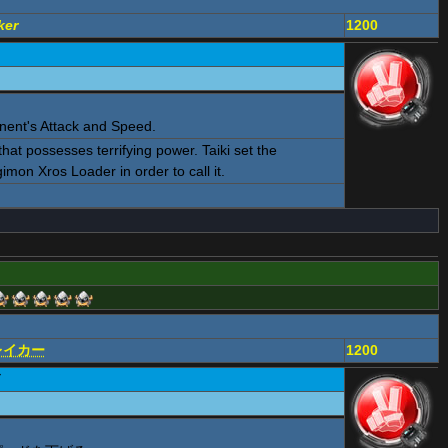
ker
1200
ent's Attack and Speed.
hat possesses terrifying power. Taiki set the
imon Xros Loader in order to call it.
レイカー
1200
ド