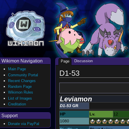
Wikimon Navigation
Discussion
Page
Main Page
D1-53
Community Portal
Recent Changes
Random Page
Wikimon Rules
Leviamon
List of Images
Creditation
D1-53
GR
HP
Lv.
12
Support
1080
Donate via PayPal