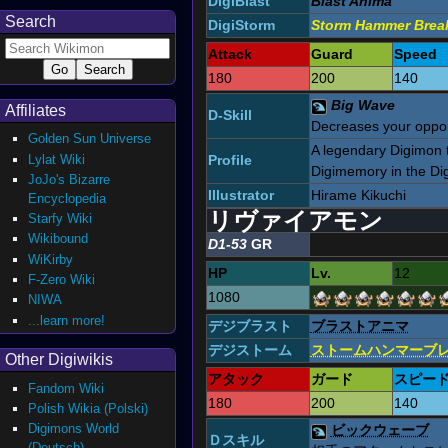
DigiBlast
Blast Anima
Search
DigiStorm
Storm Hammer Brea
Attack
Guard
Speed
180
200
140
Big Wave
Affiliates
D-Skill
Decreases your oppon
Golden Sun Universe
A legendary Digimon t
Lylat Wiki
Profile
Digimemory in the Dig
JoJo's Bizarre
Illustrator
Hirame Kikuchi
Encyclopedia
リヴァイアモン
Starfy Wiki
Wikibound
D1-53
GR
WiKirby
HP
Lv.
12
F-Zero Wiki
1080
NIWA
...learn more!
デジブラスト
ブラストアニマ
デジストーム
ストームハンマーブ
Other Digiwikis
アタック
ガード
スピー
Fandom Wiki
180
200
140
Polish Wikia (Polski)
Digimons World
ビックウェーブ
Ｄスキル
(Deutsch)