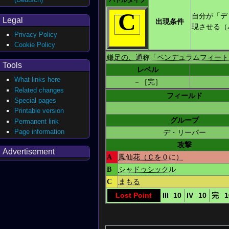
バトルタイプ
C
自分が「デ
Legal
出現条件
現させる（
Privacy Policy
Cookie Policy
鎌足の、通称「ペンデュラムフィート
Tools
レベル
What links here
－［完］
Related changes
フィールド
Special pages
Printable version
グループ
Permanent link
Page information
デ・リーパー
攻撃
Advertisement
A
鳳仙花（Ｃを０に）
B
シャドゥシックル
C
まもる
Lost Point
III
10
IV
10
完
1