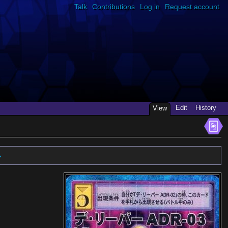
Talk
Contributions
Log in
Request account
Edit
History
View
→