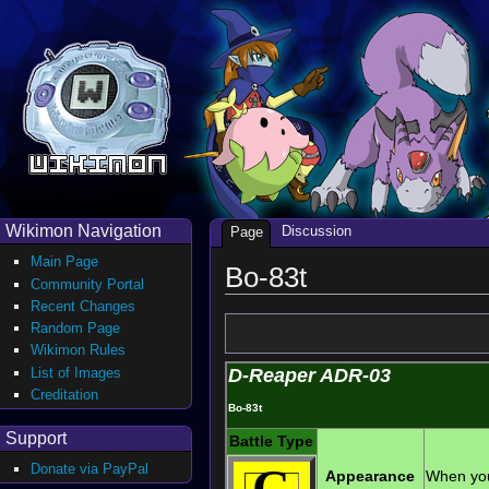
Wikimon Navigation
Discussion
Page
Main Page
Bo-83t
Community Portal
Recent Changes
Random Page
Wikimon Rules
List of Images
D-Reaper ADR-03
Creditation
Bo-83t
Support
Battle Type
C
Donate via PayPal
Appearance
When you