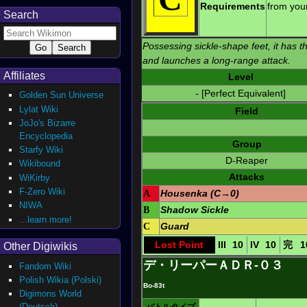
Requirements
from your
Search
Possessing sickle-shape feet, it has th
and launches a long-range attack.
Affiliates
Level
- [Perfect Equivalent]
Golden Sun Universe
Lylat Wiki
Field
JoJo's Bizarre
Encyclopedia
Group
Starfy Wiki
D-Reaper
Wikibound
Attacks
WiKirby
F-Zero Wiki
A
Housenka (C→0)
NIWA
B
Shadow Sickle
...learn more!
C
Guard
Lost Point
III
10
IV
10
完
1
Other Digiwikis
デ・リーパーＡＤＲ-０３
Fandom Wiki
Polish Wikia (Polski)
Bo-83t
Digimons World
(Deutsch)