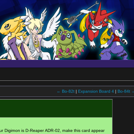
← Bo-82t
|
Expansion Board 4
|
Bo-84t 
r Digimon is D-Reaper ADR-02, make this card appear