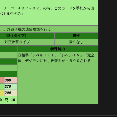
・リーパーＡＤＲ－０２」の時、このカードを手札から出
バトル中のみ）
」。浮遊子機の遠隔攻撃を行う
型（タイプ）
属性
対空攻撃タイプ
属性なし
特殊能力
◎相手「レベルＩＩＩ」「レベルＩＶ」「完全
体」デジモンに対し攻撃力が＋５００される
360
270
200
0
究
10