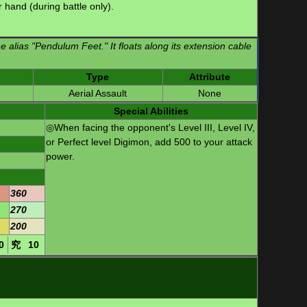
 hand (during battle only).
e alias "Pendulum Feet." It floats along its extension cable
Type
Attribute
Aerial Assault
None
Special Abilities
◎When facing the opponent's Level III, Level IV,
or Perfect level Digimon, add 500 to your attack
power.
360
270
200
0
究
10