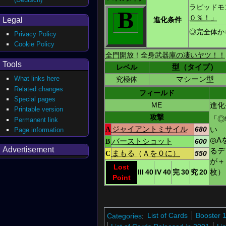
ラピッドモ
B
０％！」
Legal
進化条件
◎完全体か
Privacy Policy
Cookie Policy
全門開放！全身武器庫の凄いヤツ！！
Tools
レベル
型（タイプ）
What links here
究極体
マシーン型
Related changes
フィールド
Special pages
ME
進化
Printable version
攻撃
「◎
Permanent link
い
A
ジャイアントミサイル
680
Page information
◎A
B
バーストショット
600
Advertisement
るデ
C
まもる（Ａを０に）
550
が＋
Lost
枚）
III
40
IV
40
完
30
究
20
Point
Categories
:
List of Cards
Booster 