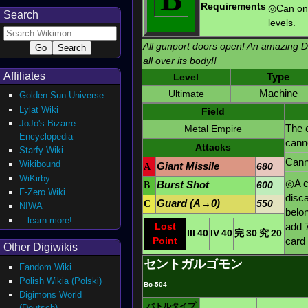
Requirements
◎Can onl
Search
levels.
All gunport doors open! An amazing 
all over its body!!
Affiliates
Level
Type
Ultimate
Machine
Golden Sun Universe
Lylat Wiki
Field
JoJo's Bizarre
The 
Metal Empire
Encyclopedia
cann
Attacks
Starfy Wiki
Canno
Wikibound
A
Giant Missile
680
WiKirby
◎A c
B
Burst Shot
600
F-Zero Wiki
disc
C
Guard (A→0)
550
NIWA
belo
...learn more!
add 
Lost
III
40
IV
40
完
30
究
20
card
Point
Other Digiwikis
セントガルゴモン
Fandom Wiki
Polish Wikia (Polski)
Bo-504
Digimons World
バトルタイプ
(Deutsch)