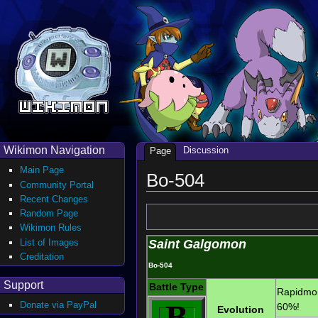
Wikimon Navigation
Discussion
Page
Main Page
Bo-504
Community Portal
Recent Changes
Random Page
Wikimon Rules
List of Images
Saint Galgomon
Creditation
Bo-504
Support
Battle Type
Rapidmo
B
Donate via PayPal
60%!
Evolution