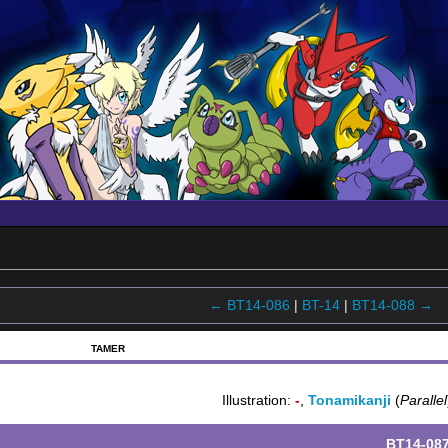
← BT14-086
|
BT-14
|
BT14-088 →
TAMER
Illustration:
-
,
Tonamikanji
(
Parallel
BT14-08