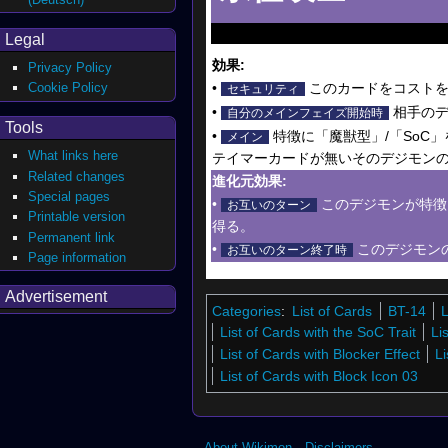
Legal
効果:
Privacy Policy
Cookie Policy
•
このカードをコストを
セキュリティ
•
相手のデ
自分のメインフェイズ開始時
Tools
•
特徴に「魔獣型」/「SoC
メイン
What links here
テイマーカードが無いそのデジモン
Related changes
進化元効果:
Special pages
•
このデジモンが特徴
お互いのターン
Printable version
得る。
Permanent link
•
このデジモン
お互いのターン終了時
Page information
Advertisement
Categories
:
List of Cards
BT-14
L
List of Cards with the SoC Trait
Li
List of Cards with Blocker Effect
Li
List of Cards with Block Icon 03
About Wikimon
Disclaimers