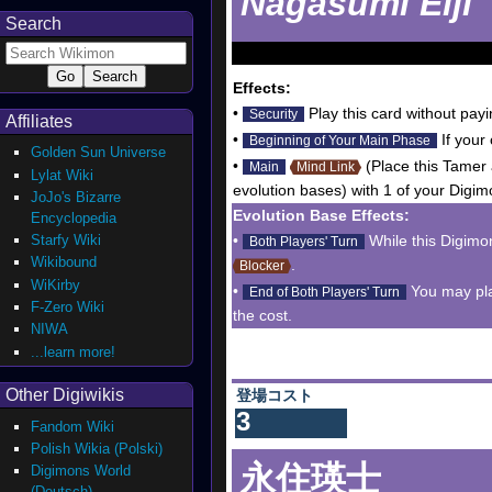
Nagasumi Eiji
Search
Effects:
•
Play this card without payi
Security
Affiliates
•
If your
Beginning of Your Main Phase
Golden Sun Universe
•
(Place this Tamer 
Main
Mind Link
Lylat Wiki
evolution bases) with 1 of your Digim
JoJo's Bizarre
Evolution Base Effects:
Encyclopedia
Starfy Wiki
•
While this Digimo
Both Players' Turn
Wikibound
.
Blocker
WiKirby
•
You may play
End of Both Players' Turn
F-Zero Wiki
the cost.
NIWA
...learn more!
Other Digiwikis
登場コスト
3
Fandom Wiki
Polish Wikia (Polski)
永住瑛士
Digimons World
(Deutsch)