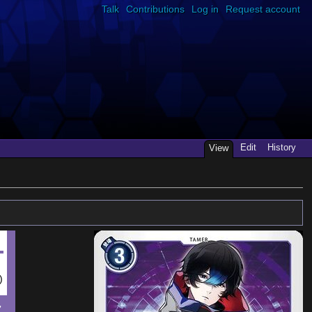
Talk
Contributions
Log in
Request account
Edit
History
View
)
7