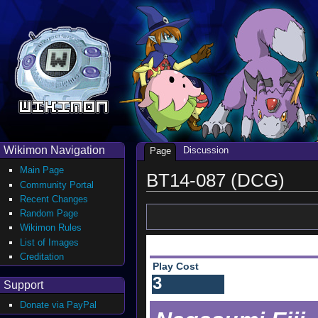
Wikimon Navigation
Discussion
Page
Main Page
BT14-087 (DCG)
Community Portal
Recent Changes
Random Page
Wikimon Rules
List of Images
Creditation
Play Cost
3
Support
Donate via PayPal