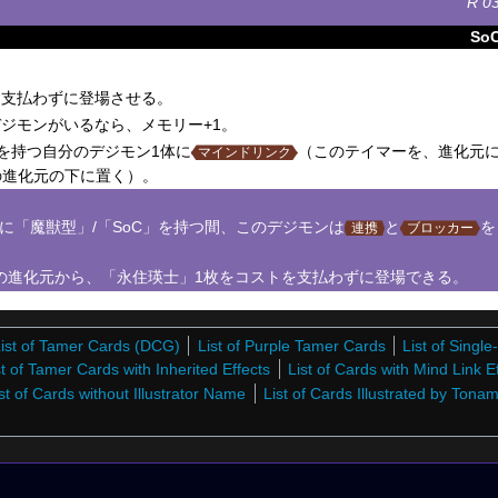
R
0
So
支払わずに登場させる。
ジモンがいるなら、メモリー+1。
」を持つ自分のデジモン1体に
（このテイマーを、進化元
マインドリンク
の進化元の下に置く）。
に「魔獣型」/「SoC」を持つ間、このデジモンは
と
を
連携
ブロッカー
の進化元から、「永住瑛士」1枚をコストを支払わずに登場できる。
ist of Tamer Cards (DCG)
List of Purple Tamer Cards
List of Singl
st of Tamer Cards with Inherited Effects
List of Cards with Mind Link E
st of Cards without Illustrator Name
List of Cards Illustrated by Tonam