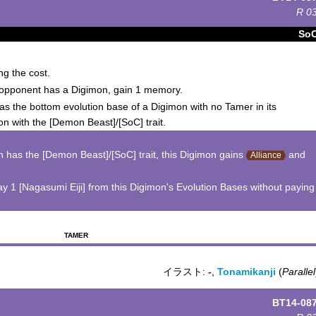
R
0
So
ng the cost.
 opponent has a Digimon, gain 1 memory.
as the bottom evolution base of a Digimon with no Tamer in its
on with the [Demon Beast]/[SoC] trait.
n has the [Demon Beast]/[SoC] trait, this Digimon gains
and
Alliance
 1 [Nagasumi Eiji] from this Digimon's Evolution Bases without paying
TAMER
イラスト:
-
,
Tonamikanji
(
Parallel
BT14-08