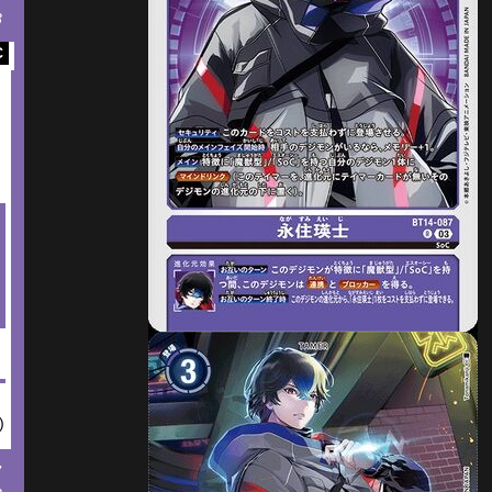
3
C
)
7