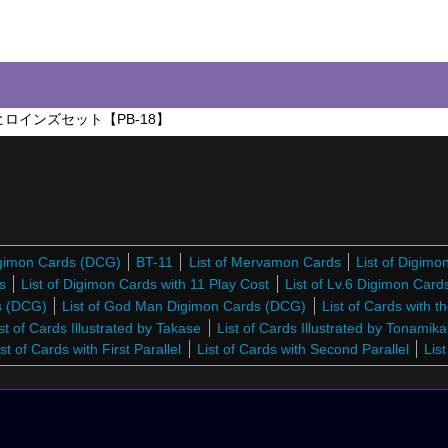
ロインズセット【PB-18】
Digimon Cards (DCG)
BT-11
List of Mervamon Cards
List of Digim
s
List of Digimon Cards with 11 Play Cost
List of Lv.6 Digimon Car
ds (DCG)
List of God Man Digimon Cards (DCG)
List of Cards with t
st of Cards Illustrated by Takase
List of Cards Illustrated by Tonamika
ist of Cards with First Parallel
List of Cards with Second Parallel
Lis