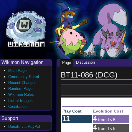
Wikimon Navigation
Discussion
Page
Main Page
BT11-086 (DCG)
Community Portal
Recent Changes
Random Page
Wikimon Rules
List of Images
Creditation
Play Cost
Evolution Cost
11
4
Support
from Lv.5
4
Donate via PayPal
from Lv.5