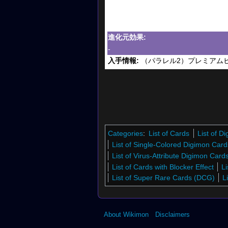
進化元効果:
-
入手情報:
（パラレル2）プレミアムヒ
Categories
:
List of Cards
List of 
List of Single-Colored Digimon Card
List of Virus-Attribute Digimon Car
List of Cards with Blocker Effect
Li
List of Super Rare Cards (DCG)
L
About Wikimon
Disclaimers