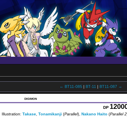
← BT11-085
|
BT-11
|
BT11-087 →
DIGIMON
1200
DP
Illustration:
Takase
,
Tonamikanji
(
Parallel
),
Nakano Haito
(
Parallel 2