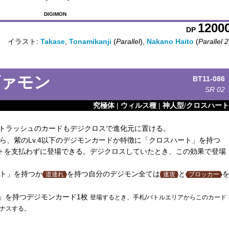
DIGIMON
1200
DP
イラスト:
Takase
,
Tonamikanji
(
Parallel
),
Nakano Haito
(
Parallel 2
ァモン
BT11-086
SR
02
究極体
|
ウィルス種
|
神人型
/
クロスハート
のトラッシュのカードもデジクロスで進化元に置ける。
ら、紫のLv.4以下のデジモンカードか特徴に「クロスハート」を持つ
コストを支払わずに登場できる。デジクロスしていたとき、この効果で登場
ト」を持つか
を持つ自分のデジモン全ては
と
道連れ
速攻
ブロッカー
」を持つデジモンカード1枚
登場するとき、手札/バトルエリアからこのカード
ナスする。