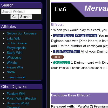
Search
Merv
Lv.6
Effects:
Affiliates
• When you would play this card, you 
Golden Sun Universe
•
You ma
When Played
When Evolving
Lylat Wiki
Digimon card with [Xros Heart] in its 
JoJo's Bizarre
add 1 to the number of cards you play 
Encyclopedia
•
All of your Digimon
Both Players' Turn
Starfy Wiki
.
Blocker
Wikibound
•
1 Digimon card with [Xros
WiKirby
DigiXros-3
F-Zero Wiki
cards from your hand/Battle Area under it. 
NIWA
...learn more!
Other Digiwikis
Fandom Wiki
Evolution Base Effects:
Polish Wikia (Polski)
-
Digimons World
Released with:
(
Parallel 2
) Premium
(Deutsch)