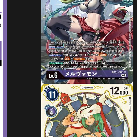
0
)
を