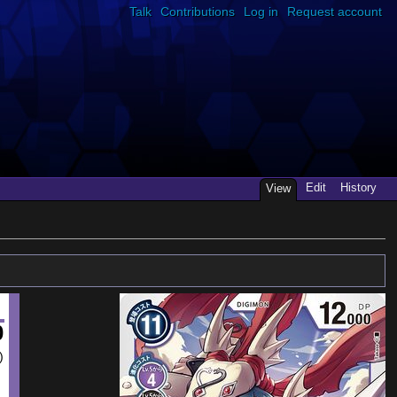
Talk
Contributions
Log in
Request account
Edit
History
View
0
)