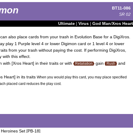
amon
BT11-086
SR
02
Ultimate
|
Virus
|
God Man
/
Xros Heart
can also place cards from your trash in Evolution Base for a DigiXros.
y play 1 Purple level 4 or lower Digimon card or 1 level 4 or lower
traits from your trash without paying the cost. If performing DigiXros,
with this effect.
 with [Xros Heart] in their traits or with
gain
and
Retaliation
Rush
 Heart] in its traits
When you would play this card, you may place specified
Each placed card reduces the play cost.
 Heroines Set [PB-18]