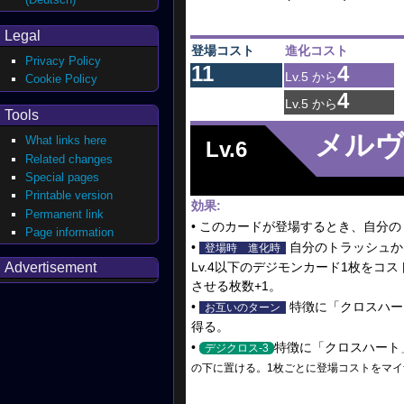
Legal
登場コスト
進化コスト
Privacy Policy
11
4
Lv.5 から
Cookie Policy
4
Lv.5 から
Tools
メルヴ
What links here
Lv.6
Related changes
Special pages
Printable version
効果:
Permanent link
• このカードが登場するとき、自分
Page information
•
自分のトラッシュか
登場時
進化時
Advertisement
Lv.4以下のデジモンカード1枚を
させる枚数+1。
•
特徴に「クロスハー
お互いのターン
得る。
•
特徴に「クロスハート
デジクロス-3
の下に置ける。1枚ごとに登場コストをマイ