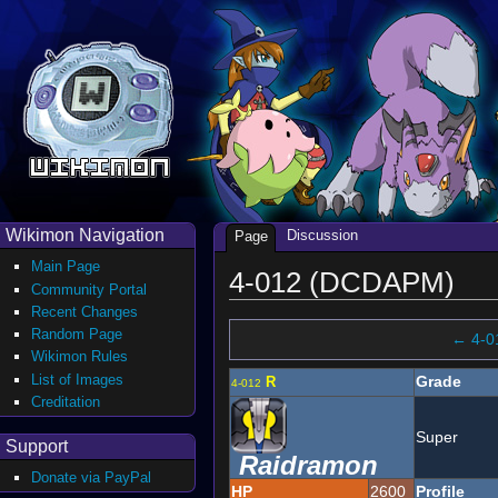
Wikimon Navigation
Discussion
Page
Main Page
4-012 (DCDAPM)
Community Portal
Recent Changes
Random Page
← 4-0
Wikimon Rules
List of Images
Grade
R
4-012
Creditation
Super
Support
Raidramon
Donate via PayPal
HP
2600
Profile