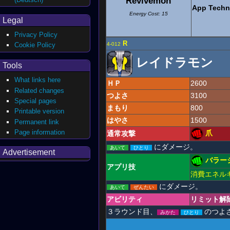
Revivemon
App Techn
Energy Cost: 15
Legal
Privacy Policy
R
Cookie Policy
4-012
レイドラモン
Tools
What links here
ＨＰ
2600
Related changes
つよさ
3100
Special pages
まもり
800
Printable version
はやさ
1500
Permanent link
Page information
爪
通常攻撃
にダメージ。
あいて
ひとり
Advertisement
バラー
アプリ技
消費エネル
にダメージ。
あいて
ぜんたい
アビリティ
リミット解
３ラウンド目、
のつよ
みかた
ひとり