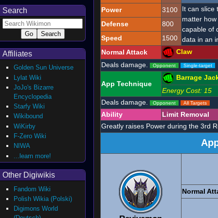
It can slice
Power
3100
Search
matter how 
Defense
800
capable of d
Speed
1500
data in an i
Claw
Normal Attack
Affiliates
Deals damage.
Opponent
Single-target
Golden Sun Universe
Lylat Wiki
Barrage Jac
App Technique
JoJo's Bizarre
Energy Cost: 15
Encyclopedia
Deals damage.
Opponent
All Targets
Starfy Wiki
Ability
Limit Removal
Wikibound
Greatly raises Power during the 3rd 
WiKirby
F-Zero Wiki
App
NIWA
...learn more!
Other Digiwikis
Fandom Wiki
Normal Att
Polish Wikia (Polski)
Digimons World
(Deutsch)