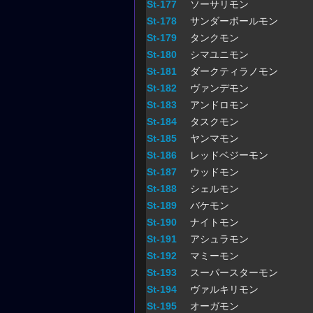
St-177
ソーサリモン
St-178
サンダーボールモン
St-179
タンクモン
St-180
シマユニモン
St-181
ダークティラノモン
St-182
ヴァンデモン
St-183
アンドロモン
St-184
タスクモン
St-185
ヤンマモン
St-186
レッドベジーモン
St-187
ウッドモン
St-188
シェルモン
St-189
バケモン
St-190
ナイトモン
St-191
アシュラモン
St-192
マミーモン
St-193
スーパースターモン
St-194
ヴァルキリモン
St-195
オーガモン