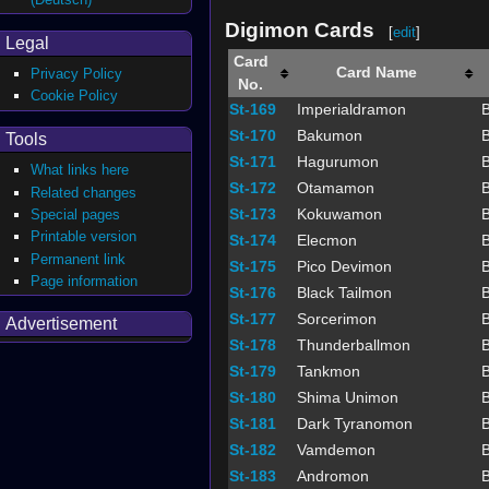
Digimon Cards
[
edit
]
Legal
Card
Card Name
Privacy Policy
No.
Cookie Policy
St-169
Imperialdramon
B
St-170
Bakumon
B
Tools
St-171
Hagurumon
B
What links here
St-172
Otamamon
B
Related changes
St-173
Kokuwamon
B
Special pages
Printable version
St-174
Elecmon
B
Permanent link
St-175
Pico Devimon
B
Page information
St-176
Black Tailmon
B
St-177
Sorcerimon
B
Advertisement
St-178
Thunderballmon
B
St-179
Tankmon
B
St-180
Shima Unimon
B
St-181
Dark Tyranomon
B
St-182
Vamdemon
B
St-183
Andromon
B