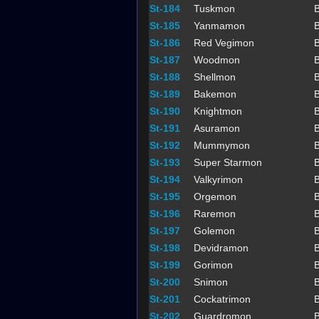
St-184
Tuskmon
B
St-185
Yanmamon
B
St-186
Red Vegimon
B
St-187
Woodmon
B
St-188
Shellmon
B
St-189
Bakemon
B
St-190
Knightmon
B
St-191
Asuramon
B
St-192
Mummymon
B
St-193
Super Starmon
B
St-194
Valkyrimon
B
St-195
Orgemon
B
St-196
Raremon
B
St-197
Golemon
B
St-198
Devidramon
B
St-199
Gorimon
B
St-200
Snimon
B
St-201
Cockatrimon
B
St-202
Guardromon
B