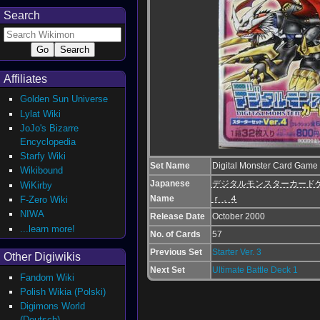
Search
Affiliates
Golden Sun Universe
Lylat Wiki
JoJo's Bizarre
Encyclopedia
Starfy Wiki
Set Name
Digital Monster Card Game - 
Wikibound
Japanese
デジタルモンスターカード
WiKirby
Name
ｒ．４
F-Zero Wiki
NIWA
Release Date
October 2000
...learn more!
No. of Cards
57
Previous Set
Starter Ver. 3
Other Digiwikis
Next Set
Ultimate Battle Deck 1
Fandom Wiki
Polish Wikia (Polski)
Digimons World
(Deutsch)