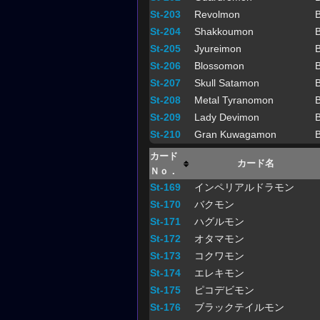
St-203
Revolmon
B
St-204
Shakkoumon
B
St-205
Jyureimon
B
St-206
Blossomon
B
St-207
Skull Satamon
B
St-208
Metal Tyranomon
B
St-209
Lady Devimon
B
St-210
Gran Kuwagamon
B
カード
カード名
Ｎｏ．
St-169
インペリアルドラモン
St-170
バクモン
St-171
ハグルモン
St-172
オタマモン
St-173
コクワモン
St-174
エレキモン
St-175
ピコデビモン
St-176
ブラックテイルモン