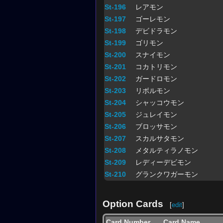
St-196
レアモン
St-197
ゴーレモン
St-198
デビドラモン
St-199
ゴリモン
St-200
スナイモン
St-201
コカトリモン
St-202
ガードロモン
St-203
リボルモン
St-204
シャッコウモン
St-205
ジュレイモン
St-206
ブロッサモン
St-207
スカルサタモン
St-208
メタルティラノモン
St-209
レディーデビモン
St-210
グランクワガーモン
Option Cards
[
edit
]
Card Number
Card Name