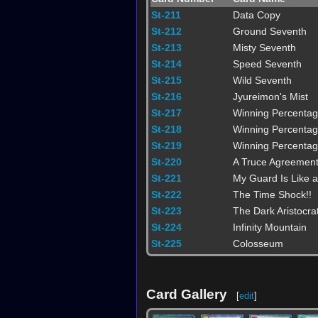
St-211
Data Copy
St-212
Ground Seventh
St-213
Misty Seventh
St-214
Speed Seventh
St-215
Wild Seventh
St-216
Jyureimon's Mist
St-217
Winning Percentag
St-218
Winning Percentag
St-219
Winning Percentag
St-220
A Truce Agreemen
St-221
My Guard Is Like a
St-222
The Time Shock!!
St-223
The Dark Aristocra
St-224
Infinity Mountain
St-225
Colosseum
Card Gallery
[
edit
]