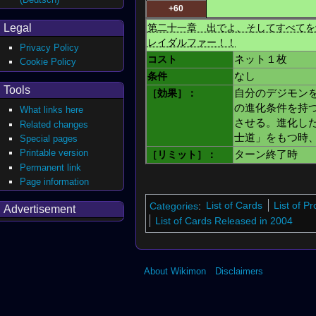
+60
Legal
第二十一章 出でよ、そしてすべてを
レイダルファー！！
Privacy Policy
コスト
ネット１枚
Cookie Policy
条件
なし
Tools
［効果］：
自分のデジモン
の進化条件を持
What links here
させる。進化し
Related changes
士道」をもつ時
Special pages
Printable version
［リミット］：
ターン終了時
Permanent link
Page information
Categories
:
List of Cards
List of P
Advertisement
List of Cards Released in 2004
About Wikimon
Disclaimers