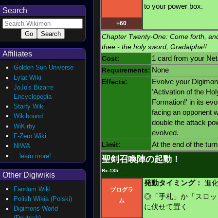
to your power box.
Search
+60
Chapter Twenty-One: Come forth, and 
thee - the holy sword, Gradalpha!!
Affiliates
Cost:
1 card from your Ne
Golden Sun Universe
Requirements:
None
Lylat Wiki
Effects:
Evolve your Digimon
JoJo's Bizarre
'Activation of the 
Encyclopedia
Formation!' in its e
Starfy Wiki
facing an opponent wi
Wikibound
double the attack po
WiKirby
evolved.
F-Zero Wiki
Limit:
At the end of the turn
NIWA
...learn more!
聖剣召喚陣の起動！
Bx-135
Other Digiwikis
発動タイミング：
進化
Fandom Wiki
プログラ
◎「手札」か「スロッ
Polish Wikia (Polski)
ム
に伏せて置く
Digimons World
(Deutsch)