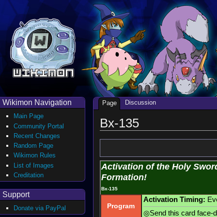
Wikimon Navigation
Discussion
Page
Main Page
Bx-135
Community Portal
Recent Changes
Random Page
Wikimon Rules
List of Images
Activation of the Holy Sw
Creditation
Formation!
Bx-135
Support
Activation Timing:
Evo
Program
Donate via PayPal
◎Send this card face-d