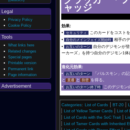
ャッジ
Legal
Privacy Policy
Cookie Policy
効果:
•
このカードをコストを
セキュリティ
Tools
•
相手のデ
自分のメインフェイズ開始時
What links here
•
自分のデジモンが登
お互いのターン
Related changes
ーカーズ」を持つ自分のデジモン1体
Special pages
Printable version
進化元効果:
Permanent link
•
「パルスモン」の記
お互いのターン
Page information
と
と
を得る。
貫通
防壁
Advertisement
•
このデジモン
お互いのターン終了時
Categories
:
List of Cards
BT-20
L
List of Yellow Tamer Cards
List o
List of Cards with the SoC Trait
Li
List of Tamer Cards with Inherited E
List of Cards with Pierce Effect
Lis