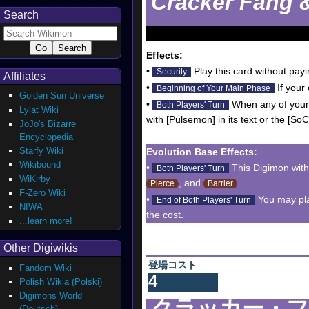
Cracker Fang 
Search
Effects:
•
Play this card without payi
Security
Affiliates
•
If your
Beginning of Your Main Phase
Golden Sun Universe
•
When any of your
Both Players' Turn
Lylat Wiki
with [Pulsemon] in its text or the [SoC]
JoJo's Bizarre
Encyclopedia
Starfy Wiki
Evolution Base Effects:
Wikibound
•
This Digimon with 
Both Players' Turn
WiKirby
, and
.
Pierce
Barrier
F-Zero Wiki
•
You may play
End of Both Players' Turn
NIWA
the cost.
...learn more!
Other Digiwikis
登場コスト
Fandom Wiki
4
Polish Wikia (Polski)
Digimons World
クラッカー・フ
(Deutsch)