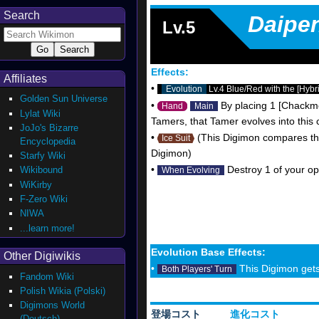
Search
Daipe
Lv.5
Effects:
Affiliates
•
Evolution
Lv.4 Blue/Red with the [Hybrid
Golden Sun Universe
•
By placing 1 [Chackmo
Hand
Main
Lylat Wiki
Tamers, that Tamer evolves into this c
JoJo's Bizarre
•
(This Digimon compares the
Ice Suit
Encyclopedia
Digimon)
Starfy Wiki
•
Destroy 1 of your op
Wikibound
When Evolving
WiKirby
F-Zero Wiki
NIWA
...learn more!
Evolution Base Effects:
Other Digiwikis
•
This Digimon get
Both Players' Turn
Fandom Wiki
Polish Wikia (Polski)
Digimons World
登場コスト
進化コスト
(Deutsch)