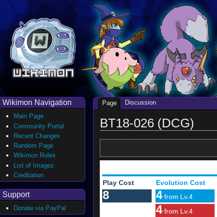
Wikimon Navigation
Discussion
Page
Main Page
BT18-026 (DCG)
Community Portal
Recent Changes
Random Page
Wikimon Rules
List of Images
Creditation
Play Cost
Evolution Cost
8
4
Support
from Lv.4
4
Donate via PayPal
from Lv.4