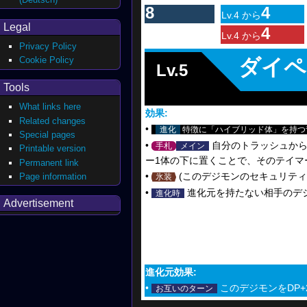
8
4
Lv.4 から
Legal
4
Lv.4 から
Privacy Policy
Cookie Policy
ダイペ
Lv.5
Tools
What links here
効果:
Related changes
•
進化
特徴に「ハイブリッド体」を持つ青/
Special pages
•
自分のトラッシュから
手札
メイン
Printable version
ー1体の下に置くことで、そのテイマ
Permanent link
•
(このデジモンのセキュリティ
Page information
氷装
•
進化元を持たない相手のデ
進化時
Advertisement
進化元効果:
•
このデジモンをDP+2
お互いのターン