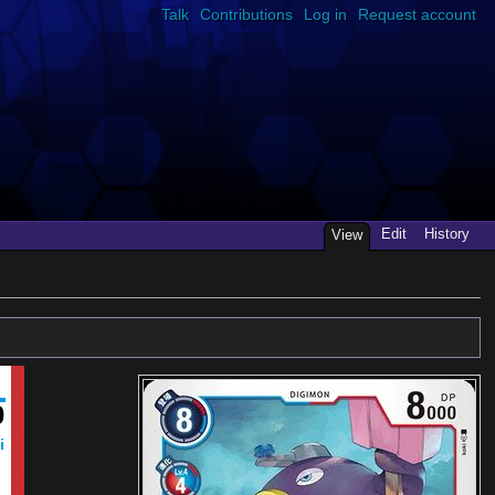
Talk
Contributions
Log in
Request account
Edit
History
View
0
i