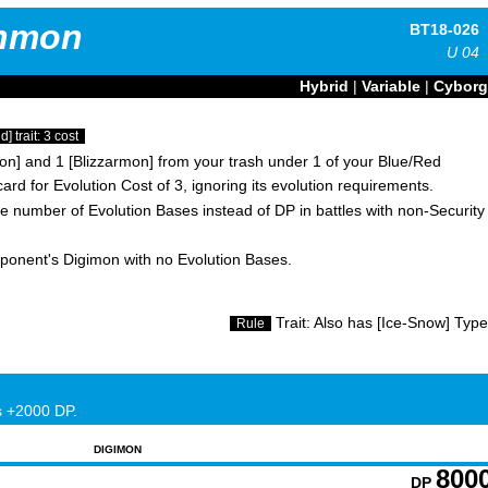
nmon
BT18-026
U
04
Hybrid
|
Variable
|
Cyborg
] trait: 3 cost
n] and 1 [Blizzarmon] from your trash under 1 of your Blue/Red
ard for Evolution Cost of 3, ignoring its evolution requirements.
 number of Evolution Bases instead of DP in battles with non-Security
ponent's Digimon with no Evolution Bases.
Trait: Also has [Ice-Snow] Type
Rule
s +2000 DP.
DIGIMON
800
DP