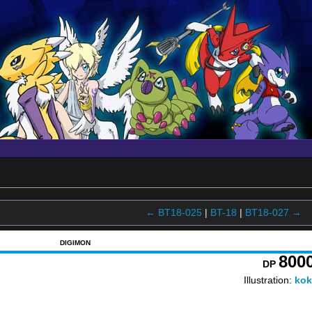
← BT18-025
|
BT-18
|
BT18-027 →
DIGIMON
800
DP
Illustration:
kok