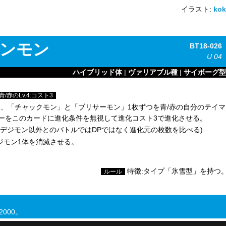
イラスト:
kok
ンモン
BT18-026
U
04
ハイブリッド体
|
ヴァリアブル種
|
サイボーグ型
赤のLv.4:コスト3
、「チャックモン」と「ブリサーモン」1枚ずつを青/赤の自分のテイマ
ーをこのカードに進化条件を無視して進化コスト3で進化させる。
デジモン以外とのバトルではDPではなく進化元の枚数を比べる)
ジモン1体を消滅させる。
特徴:タイプ「氷雪型」を持つ
ルール
000。