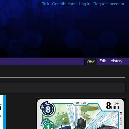
Talk
Contributions
Log in
Request account
Edit
History
View
0
o