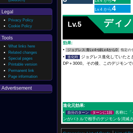
Lv.4 から
4
Lv.4 から
Legal
ディノ
Privacy Policy
Lv.5
Cookie Policy
Tools
効果:
What links here
•
ジョグレス:青Lv.4+緑Lv.4から0
指定の
Related changes
•
ジョグレス進化していたと
進化時
Special pages
DP＋3000。その後、このデジモン
Printable version
Permanent link
Page information
Advertisement
進化元効果:
•
名称に「
自分のターン
ターンに1回
ンがバトルで相手のデジモンを消滅さ