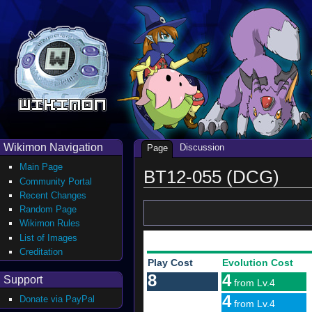
Wikimon Navigation
Discussion
Page
Main Page
BT12-055 (DCG)
Community Portal
Recent Changes
Random Page
Wikimon Rules
List of Images
Creditation
Play Cost
Evolution Cost
8
4
Support
from Lv.4
4
Donate via PayPal
from Lv.4