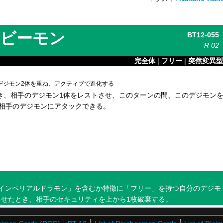
ビーモン
BT12-055
R
02
完全体
|
フリー
|
突然変異型
デジモン2体を重ね、アクティブで進化する
き、相手のデジモン1体をレストさせ、このターンの間、このデジモン
で相手のデジモンにアタックできる。
インペリアルドラモン」を含むか特徴に「フリー」を持つ自分のデジモ
せたとき、相手のセキュリティを上から1枚破棄する。