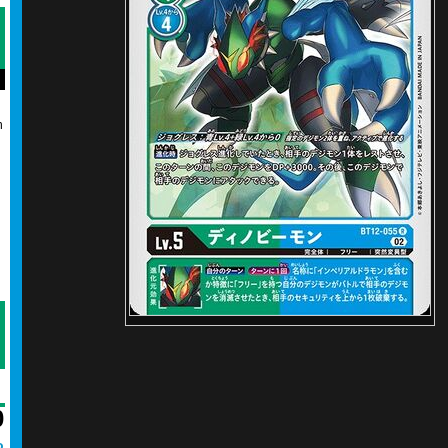
n
0
o