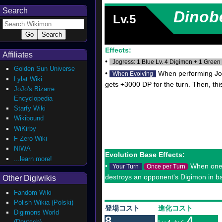
Search
Dinob
Lv.5
Effects:
Affiliates
•
Jogress: 1 Blue Lv. 4 Digimon + 1 Green 
Golden Sun Universe
•
When performing Jogr
When Evolving
Lylat Wiki
gets +3000 DP for the turn. Then, th
JoJo's Bizarre
Encyclopedia
Starfy Wiki
Wikibound
WiKirby
F-Zero Wiki
NIWA
Evolution Base Effects:
...learn more!
•
When one o
Your Turn
Once per Turn
destroys an opponent's Digimon in bat
Other Digiwikis
Fandom Wiki
Polish Wikia (Polski)
登場コスト
進化コスト
Digimons World
8
4
(Deutsch)