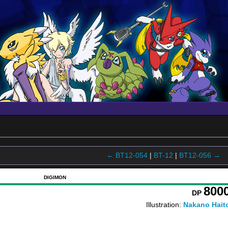
← BT12-054
|
BT-12
|
BT12-056 →
DIGIMON
800
DP
Illustration:
Nakano Hait