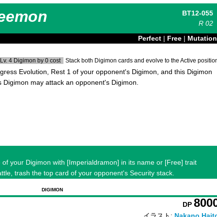
eemon
BT12-055
R
02
Perfect
|
Free
|
Mutation
Lv. 4 Digimon by 0 cost
Stack both Digimon cards and evolve to the Active positio
ess Evolution, Rest 1 of your opponent's Digimon, and this Digimon
is Digimon may attack an opponent's Digimon.
f your Digimon with [Imperialdramon] in its name or [Free] trait
tle, trash the top card of your opponent's Security stack.
DIGIMON
800
DP
イラスト:
Nakano Hait