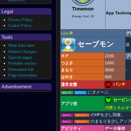
Timemon
Legal
App Techni
Energy Cost: 15
Privacy Policy
Cookie Policy
グ
R
2-026
Tools
セーブモン
並
What links here
Related changes
ＨＰ
2200
プ
Special pages
つよさ
1000
Printable version
Permanent link
まもり
3000
-
Page information
はやさ
800
パンチ
通常攻撃
Advertisement
にダメージ。
あいて
ひとり
セービン
アプリ技
消費エネルギ
のHPを少し回復。
みかた
ぜんたい
のまもりを少しアッ
みかた
ぜんたい
アビリティ
データ保存