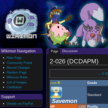
Wikimon Navigation
Discussion
Page
Main Page
2-026 (DCDAPM)
Community Portal
Recent Changes
Random Page
← 2-0
Wikimon Rules
List of Images
Grade
R
2-026
Creditation
Standard
Support
Savemon
Donate via PayPal
HP
2200
Profile