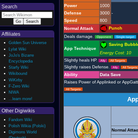
Power
1000
Search
Defense
3000
-
Speed
800
Punch
Normal Attack
Affiliates
Deals damage.
Opponent
Single-target
Golden Sun Universe
Saving Bubbl
App Technique
Lylat Wiki
Energy Cost: 10
JoJo's Bizarre
Slightly heals HP.
Encyclopedia
Ally
All Targets
Slightly raises Defense.
Starfy Wiki
Ally
All Targets
Wikibound
Ability
Data Save
WiKirby
Raises Power of Applinked or AppGat
F-Zero Wiki
All Targets
NIWA
App
...learn more!
Other Digiwikis
Fandom Wiki
Polish Wikia (Polski)
Normal Atta
Digimons World
(Deutsch)