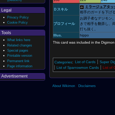
ミラージュアタッ
Ｄスキル
Legal
相手のガードを下げ
Privacy Policy
お調子者なデジモン
Cookie Policy
プロフィール
きで相手を翻弄し、
打ち抜く。
Tools
Illus.
hippo
What links here
This card was included in the Digimo
Related changes
Special pages
Printable version
Permanent link
Categories
:
List of Cards
Super Di
Page information
List of Sparrowmon Cards
List of
Advertisement
About Wikimon
Disclaimers