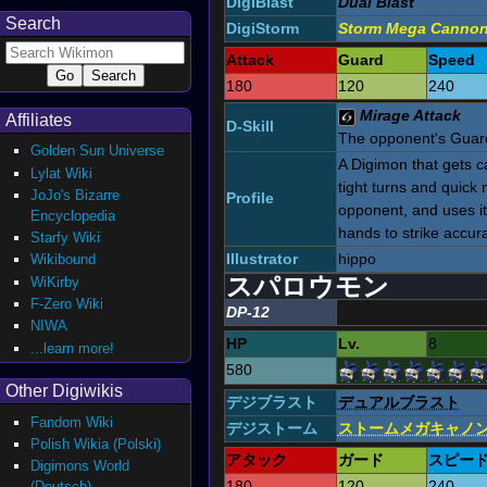
DigiBlast
Dual Blast
Search
DigiStorm
Storm Mega Canno
Attack
Guard
Speed
180
120
240
Mirage Attack
Affiliates
D-Skill
The opponent's Guar
Golden Sun Universe
A Digimon that gets ca
Lylat Wiki
tight turns and quick
JoJo's Bizarre
Profile
opponent, and uses i
Encyclopedia
hands to strike accura
Starfy Wiki
Illustrator
hippo
Wikibound
スパロウモン
WiKirby
F-Zero Wiki
DP-12
NIWA
HP
Lv.
8
...learn more!
580
Other Digiwikis
デジブラスト
デュアルブラスト
Fandom Wiki
デジストーム
ストームメガキャノ
Polish Wikia (Polski)
アタック
ガード
スピー
Digimons World
180
120
240
(Deutsch)