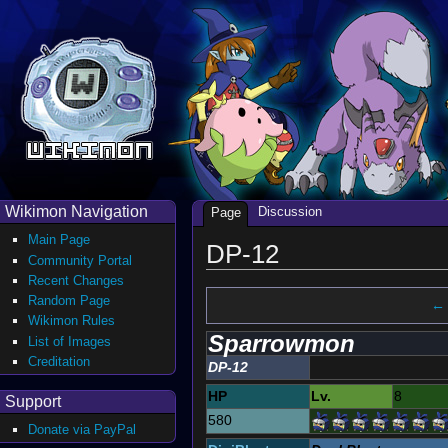
Wikimon Navigation
Discussion
Page
Main Page
DP-12
Community Portal
Recent Changes
Random Page
← 
Wikimon Rules
Sparrowmon
List of Images
Creditation
DP-12
HP
Lv.
8
Support
580
Donate via PayPal