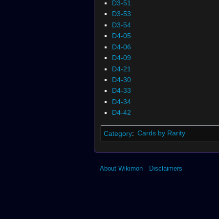
D3-51
D3-53
D3-54
D4-05
D4-06
D4-09
D4-21
D4-30
D4-33
D4-34
D4-42
Category
:
Cards by Rarity
About Wikimon
Disclaimers