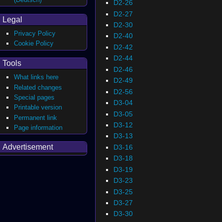
D2-26
D2-27
Legal
D2-30
Privacy Policy
D2-40
Cookie Policy
D2-42
D2-44
Tools
D2-46
What links here
D2-49
Related changes
D2-56
Special pages
D3-04
Printable version
D3-05
Permanent link
D3-12
Page information
D3-13
Advertisement
D3-16
D3-18
D3-19
D3-23
D3-25
D3-27
D3-30