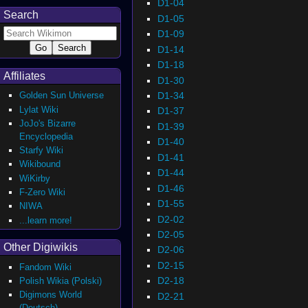
D1-04
Search
D1-05
D1-09
D1-14
D1-18
Affiliates
D1-30
D1-34
Golden Sun Universe
Lylat Wiki
D1-37
JoJo's Bizarre
D1-39
Encyclopedia
D1-40
Starfy Wiki
D1-41
Wikibound
D1-44
WiKirby
D1-46
F-Zero Wiki
D1-55
NIWA
D2-02
...learn more!
D2-05
Other Digiwikis
D2-06
D2-15
Fandom Wiki
D2-18
Polish Wikia (Polski)
Digimons World
D2-21
(Deutsch)